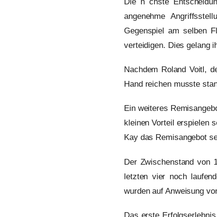
Die n chste Entscheidun
angenehme Angriffsstel
Gegenspiel am selben Flü
verteidigen. Dies gelang i
Nachdem Roland Voitl, de
Hand reichen musste stan
Ein weiteres Remisangebot
kleinen Vorteil erspielen 
Kay das Remisangebot se
Der Zwischenstand von 1:
letzten vier noch laufe
wurden auf Anweisung von
Das erste Erfolgserlebnis