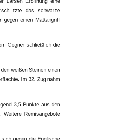
er Larsen Eröffnung eine
ersch tzte das schwarze
 gegen einen Mattangriff
em Gegner schließlich die
t den weißen Steinen einen
verflachte. Im 32. Zug nahm
ingend 3,5 Punkte aus den
n. Weitere Remisangebote
e sich gegen die Englische