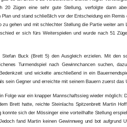
h 20 Zügen eine sehr gute Stellung, verfolgte dann ab
n Plan und stand schließlich vor der Entscheidung ein Remis
o zu gehen und mit schlechter Stellung die Partie weiter am 
schied er sich fürs Weiterspielen und wurde nach 51 Züge
e Stefan Buck (Brett 5) den Ausgleich erzielen. Mit den 
lichenes Turmendspiel nach Gewinnchancen suchen, daz
 Bedenkzeit und wickelte anschließend in ein Bauernendspi
als sein Gegner und erreichte mit seinem Bauern zuerst das
in Folge war ein knapper Mannschaftssieg wieder möglich: 
dem Brett hatte, reichte Steinlachs Spitzenbrett Martin Hof
ng konnte sich der Mössinger eine vorteilhafte Stellung ersp
Jedoch fand Martin keinen Gewinnweg und bot aufgrund 