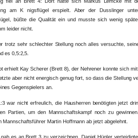
g fiel an Brett 4: Dort hatte sich Markus Lemcke mit d
lung am K nigsflügel erspielt. Aber der Dusslinger unt
gel, büßte die Qualität ein und musste sich wenig später
hm leider nicht.
r trotz sehr schlechter Stellung noch alles versuchte, sein
d es 0,5:2,5.
 erhielt Kay Scherer (Brett 8), der Nehrener konnte sich mi
setzte aber nicht energisch genug fort, so dass die Stellung 
ines Gegenspielers an.
3 war nicht erfreulich, die Hausherren benötigten jetzt dr
nden Partien, um den Mannschaftskampf noch zu gewinne
 Mannschaftsführer Martin Hoffmann ab jetzt abgelehnt.
 gab es an Brett 3 zu verzeichnen. Daniel Hügler verteidigt