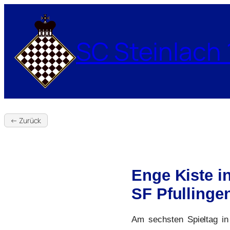
Zum
Inhalt
springen
SC Steinlach 
← Zurück
Enge Kiste i
SF Pfullingen
Am sechsten Spieltag in 