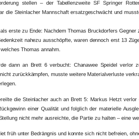
orderung stellen – der Tabellenzweite SF Springer Rott
war die Steinlacher Mannschaft ersatzgeschwächt und musst
ng als erste zu Ende: Nachdem Thomas Bruckdorfers Gegner 
edenkzeit nahezu ausschöpfte, waren dennoch erst 13 Züge
s, welches Thomas annahm.
rde dann an Brett 6 verbucht: Chanawee Speidel verlor 
 nicht zurückkämpfen, musste weitere Materialverluste verkr
erlegen.
reilte die Steinlacher auch an Brett 5: Markus Hetzt verlor 
ückgewinn einer Qualität und folglich der materielle Ausgle
tellung nicht mehr ausreichte, die Partie zu halten – eine we
iet früh unter Bedrängnis und konnte sich nicht befreien, ohne